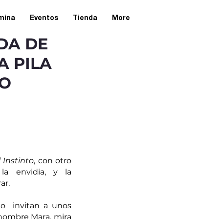
omina
Eventos
Tienda
More
DA DE
A PILA
DO
l Instinto
, con otro 
la envidia, y la 
ar. 
o  invitan a unos 
nombre Mara, mira 