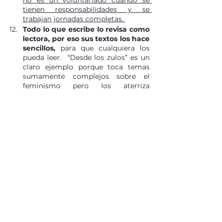
no es un voluntariado cuando se 
tienen responsabilidades y se 
trabajan jornadas completas. 
Todo lo que escribe lo revisa como 
lectora, por eso sus textos los hace 
sencillos, 
para que cualquiera los 
pueda leer.  “Desde los zulos” es un 
claro ejemplo porque toca temas 
sumamente complejos sobre el 
feminismo pero los aterriza 
haciendo que sea fácil de 
comprender. 
La organización le da estructura, 
y 
algo que hace y ama, es tener 
bolsitas para cada categoría de 
cosas: es su pasión.
Dahlia: gracias por escribir libros que 
son imperdibles y valiosísimos. ¡Ah!, y 
por amar a los animales como yo. 
Si quieres escuchar full la entrevista de 
Dahlia de la Cerda… el chisme completo 
#sincensura
, es decir, más de treinta 
minutos de risas, gozo, plática chingona 