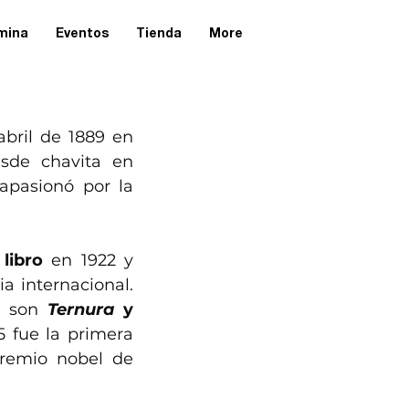
omina
Eventos
Tienda
More
abril de 1889 en 
sde chavita en 
apasionó por la 
libro
 en 1922 y 
ia internacional. 
a son 
Ternura
 y 
5 fue la primera 
premio nobel de 