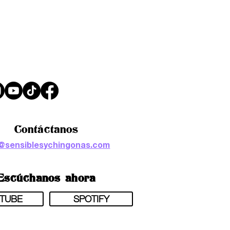
Contáctanos
o@sensiblesychingonas.com
Escúchanos ahora
TUBE
SPOTIFY