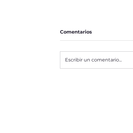
Comentarios
Escribir un comentario...
Agosto: libros recién
saliditos del horno