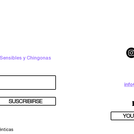
 Sensibles y Chingonas
inf
SUSCRIBIRSE
YOU
énticas