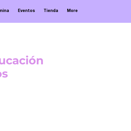
omina
Eventos
Tienda
More
ucación
os