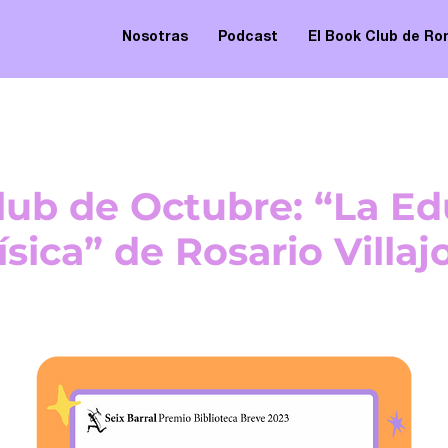
Nosotras
Podcast
El Book Club de R
lub de Octubre: “La Ed
ísica” de Rosario Villaj