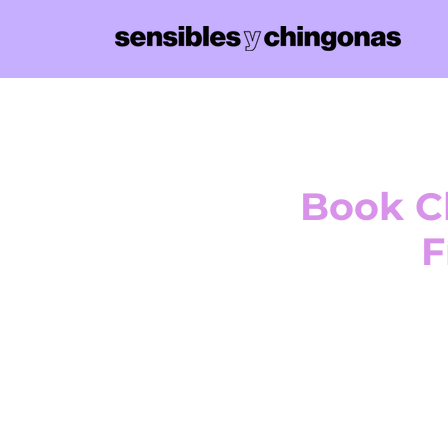
Book C
F