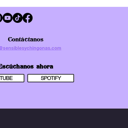
Contáctanos
o@sensiblesychingonas.com
Escúchanos ahora
TUBE
SPOTIFY