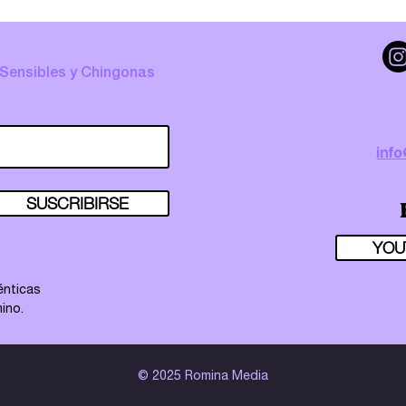
 Sensibles y Chingonas
inf
SUSCRIBIRSE
YOU
énticas
ino.
© 2025 Romina Media